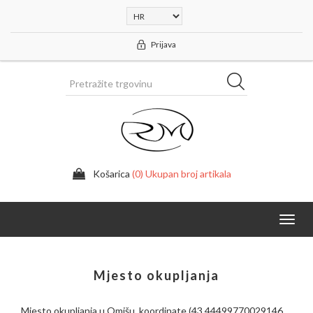
Prijava
Košarica
(0) Ukupan broj artikala
Toggl
navig
Mjesto okupljanja
Mjesto okupljanja u Omišu, koordinate (43.44499770029146,